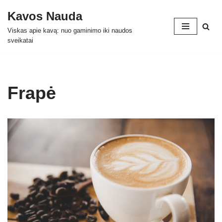
Kavos Nauda
Skip
Viskas apie kavą: nuo gaminimo iki naudos
to
sveikatai
content
Frapė