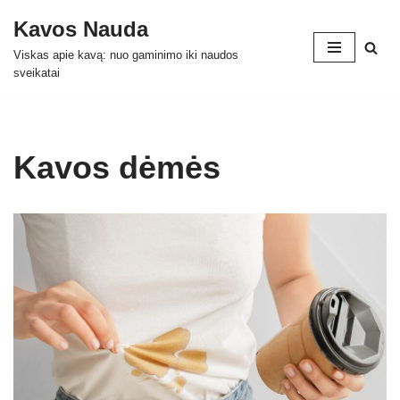
Kavos Nauda
Skip
Viskas apie kavą: nuo gaminimo iki naudos
to
sveikatai
content
Kavos dėmės