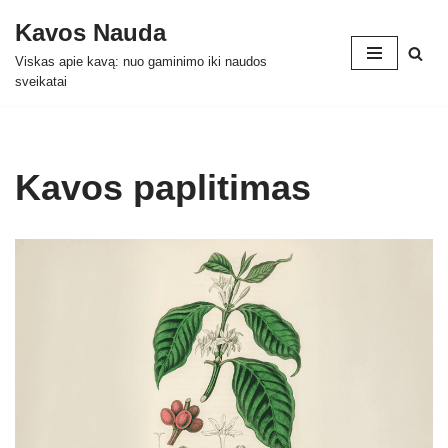
Kavos Nauda
Skip
Viskas apie kavą: nuo gaminimo iki naudos
to
sveikatai
content
Kavos paplitimas