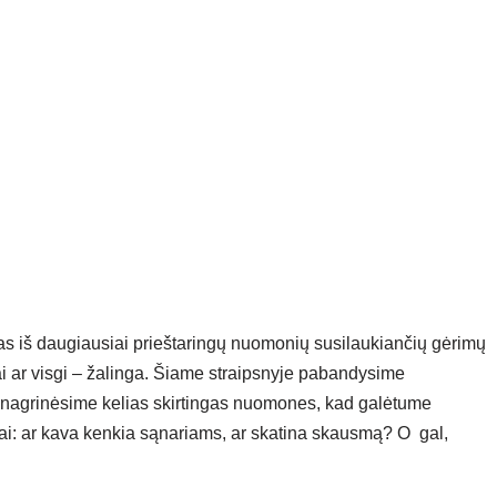
enas iš daugiausiai prieštaringų nuomonių susilaukiančių gėrimų
ai ar visgi – žalinga. Šiame straipsnyje pabandysime
Panagrinėsime kelias skirtingas nuomones, kad galėtume
riai: ar kava kenkia sąnariams, ar skatina skausmą? O gal,