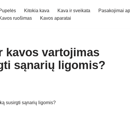
Pupelės
Kitokia kava
Kava ir sveikata
Pasakojimai ap
Kavos ruošimas
Kavos aparatai
ar kavos vartojimas
gti sąnarių ligomis?