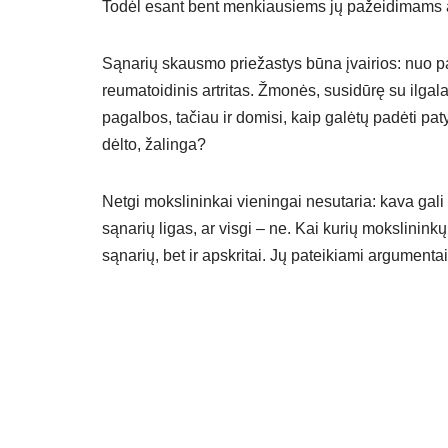
Todėl esant bent menkiausiems jų pažeidimams a
Sąnarių skausmo priežastys būna įvairios: nuo pa
reumatoidinis artritas. Žmonės, susidūrę su ilgal
pagalbos, tačiau ir domisi, kaip galėtų padėti paty
dėlto, žalinga?
Netgi mokslininkai vieningai nesutaria: kava gali 
sąnarių ligas, ar visgi – ne. Kai kurių mokslinin
sąnarių, bet ir apskritai. Jų pateikiami argumentai