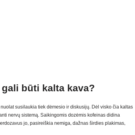
 gali būti kalta kava?
uolat susilaukia tiek dėmesio ir diskusijų. Dėl visko čia kaltas
kianti nervų sistemą. Saikingomis dozėmis kofeinas didina
rdozavus jo, pasireiškia nemiga, dažnas širdies plakimas,