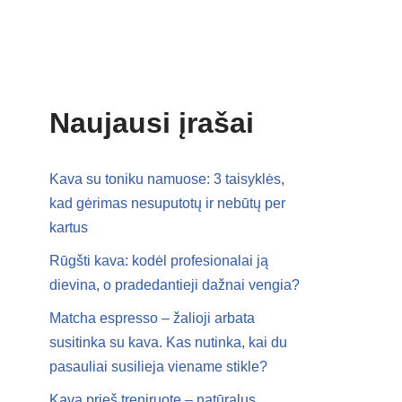
Naujausi įrašai
Kava su toniku namuose: 3 taisyklės,
kad gėrimas nesuputotų ir nebūtų per
kartus
Rūgšti kava: kodėl profesionalai ją
dievina, o pradedantieji dažnai vengia?
Matcha espresso – žalioji arbata
susitinka su kava. Kas nutinka, kai du
pasauliai susilieja viename stikle?
Kava prieš treniruotę – natūralus