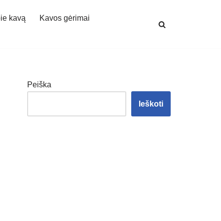
ie kavą
Kavos gėrimai
Peiška
Ieškoti