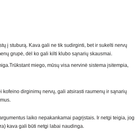
ų į stuburą. Kava gali ne tik sudirginti, bet ir sukelti nervų
enų grupė, dėl ko gali kilti klubo sąnarių skausmai.
nemiga.Trūkstant miego, mūsų visa nervinė sistema įsitempia,
 kofeino dirginimų nervų, gali atsirasti raumenų ir sąnarių
usmus.
 argumentus laiko nepakankamai pagrįstais. Ir netgi teigia, jog
a) kava gali būti netgi labai naudinga.