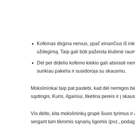
Kofeinas dirgina nervus, ypač einančius iš inkst
uždegimą. Taip gali būti pažeista klubinė raum
Dėl per didelio kofeino kiekio gali atsirasti 
sunkiau pakelia ir susidoroja su skausmu.
Mokslininkai taip pat pastebi, kad dėl nemigos bei
sąstingis. Kuris, ilgainiui, tikėtina pereis ir į ska
Vis dėlto, kita mokslininkų grupė šiuos tyrimus ir
sergant tam tikromis sąnarių ligomis (pvz., podagr