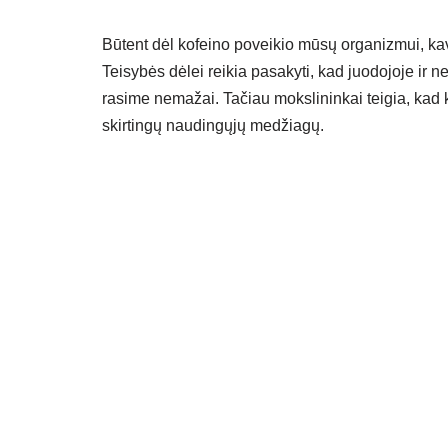
Būtent dėl kofeino poveikio mūsų organizmui, kav
Teisybės dėlei reikia pasakyti, kad juodojoje ir n
rasime nemažai. Tačiau mokslininkai teigia, kad k
skirtingų naudingųjų medžiagų.