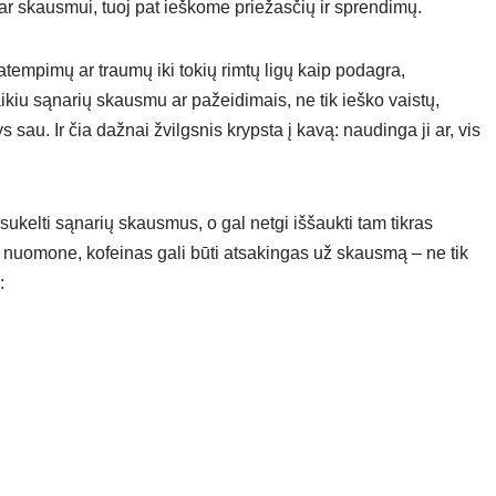
r skausmui, tuoj pat ieškome priežasčių ir sprendimų.
tempimų ar traumų iki tokių rimtų ligų kaip podagra,
aikiu sąnarių skausmu ar pažeidimais, ne tik ieško vaistų,
s sau. Ir čia dažnai žvilgsnis krypsta į kavą: naudinga ji ar, vis
sukelti sąnarių skausmus, o gal netgi iššaukti tam tikras
kų nuomone, kofeinas gali būti atsakingas už skausmą – ne tik
: