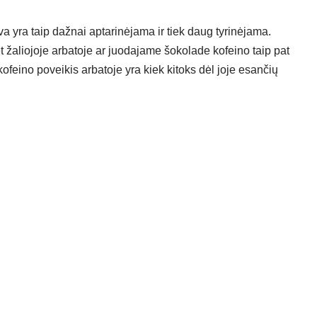
a yra taip dažnai aptarinėjama ir tiek daug tyrinėjama.
et žaliojoje arbatoje ar juodajame šokolade kofeino taip pat
ofeino poveikis arbatoje yra kiek kitoks dėl joje esančių