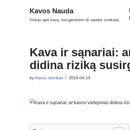
Kavos Nauda
Skip
Viskas apie kavą: nuo gaminimo iki naudos sveikatai
to
content
Kava ir sąnariai: 
didina riziką susir
by
Kavos Istorikas
2024-04-13