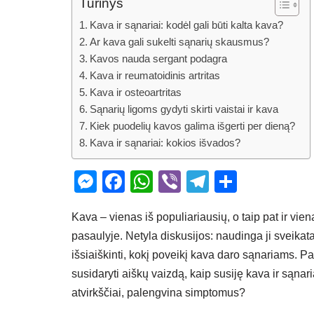
Turinys
Kava ir sąnariai: kodėl gali būti kalta kava?
Ar kava gali sukelti sąnarių skausmus?
Kavos nauda sergant podagra
Kava ir reumatoidinis artritas
Kava ir osteoartritas
Sąnarių ligoms gydyti skirti vaistai ir kava
Kiek puodelių kavos galima išgerti per dieną?
Kava ir sąnariai: kokios išvados?
M
F
W
Vi
T
S
e
a
h
b
el
h
Kava – vienas iš populiariausių, o taip pat ir vi
ss
c
at
er
e
ar
pasaulyje. Netyla diskusijos: naudinga ji sveikat
e
e
s
gr
e
išsiaiškinti, kokį poveikį kava daro sąnariams. 
n
b
A
a
susidaryti aiškų vaizdą, kaip susiję kava ir sąna
g
o
p
m
atvirkščiai, palengvina simptomus?