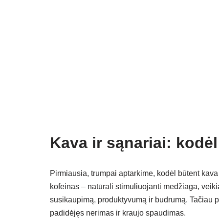
er
o
p
k
Kava ir sąnariai: kodėl
Pirmiausia, trumpai aptarkime, kodėl būtent kava n
kofeinas – natūrali stimuliuojanti medžiaga, vei
susikaupimą, produktyvumą ir budrumą. Tačiau pe
padidėjęs nerimas ir kraujo spaudimas.