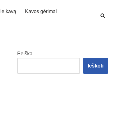
ie kavą
Kavos gėrimai
Peiška
Ieškoti