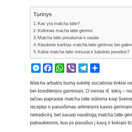
Turinys
Kas yra matcha latte?
Kofeinas macha latte gėrime
Matcha latte privalumai ir nauda
Klasikinis karštas matcha latte gėrimas bei galim
Kokie matcha latte minusai ir šalutinis poveikis?
M
F
W
Vi
T
S
e
a
h
b
el
h
Matcha arbatos bumą sukėlę socialiniai tinklai nea
ss
c
at
er
e
ar
bei konditerijos gaminiais. O vienas iš tokių – mat
e
e
s
gr
e
tačiau paprastai matcha latte siūloma kaip švelne
n
b
A
a
receptai ir paruošimas artimesnis kavos gėrimams,
g
o
p
m
netradicinį, bet savaip naudingą matcha latte gėr
er
o
p
patrauklesnis, kuo jis panašus į kavą ir kokiais bū