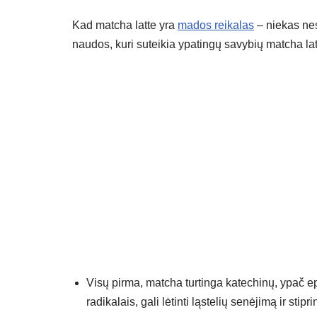
Kad matcha latte yra
mados reikalas
– niekas nes
naudos, kuri suteikia ypatingų savybių matcha lat
Visų pirma, matcha turtinga katechinų, ypač ep
radikalais, gali lėtinti ląstelių senėjimą ir stipri