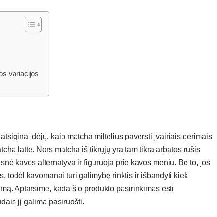
os variacijos
tsigina idėjų, kaip matcha miltelius paversti įvairiais gėrimais
cha latte. Nors matcha iš tikrųjų yra tam tikra arbatos rūšis,
snė kavos alternatyva ir figūruoja prie kavos meniu. Be to, jos
 todėl kavomanai turi galimybę rinktis ir išbandyti kiek
imą. Aptarsime, kada šio produkto pasirinkimas esti
dais jį galima pasiruošti.