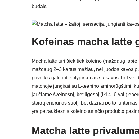
būdais.
Kofeinas macha latte 
Macha latte turi šiek tiek kofeino (maždaug api
maždaug 2–3 kartus mažiau, nei juodos kavos puo
poveikis gali būti sulyginamas su kavos, bet vis d
matchoje jungiasi su L-teanino aminorūgštimi, kur
jaučiame švelnesnį, bet ilgesnį (iki 4–6 val.) ener
staigų energijos šuolį, bet dažnai po to juntama
yra patrauklesnis kofeino turinčio produkto pasir
Matcha latte privaluma