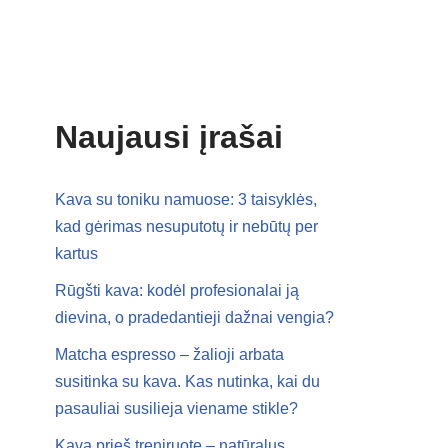
Naujausi įrašai
Kava su toniku namuose: 3 taisyklės,
kad gėrimas nesuputotų ir nebūtų per
kartus
Rūgšti kava: kodėl profesionalai ją
dievina, o pradedantieji dažnai vengia?
Matcha espresso – žalioji arbata
susitinka su kava. Kas nutinka, kai du
pasauliai susilieja viename stikle?
Kava prieš treniruotę – natūralus