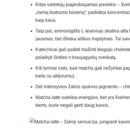
Kitas vartotojų pageidaujamas poveikis – švel
„ramią budrumo būseną“: padidėja koncentracij
kaip kava.
Taip pat, aminorūgštis L-teaninas skatina alf
jausmas, bet išlieka aiškus mąstymas. Tai sav
Katechinai gali padėti mažinti blogojo choleste
palaikyti širdies ir kraujagyslių sveikatą.
Kiti tyrimai rodo, kad matcha gali nežymiai pagr
kartu su aktyvumu).
Dėl intensyvios žalios spalvos pigmento – ch
Matcha latte suteikia energijos, bet yra švelne
tiems, kurie negali gerti daug kavos.