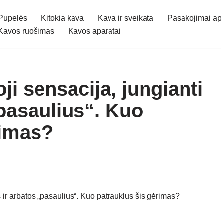
Pupelės
Kitokia kava
Kava ir sveikata
Pasakojimai ap
Kavos ruošimas
Kavos aparatai
oji sensacija, jungianti
„pasaulius“. Kuo
rimas?