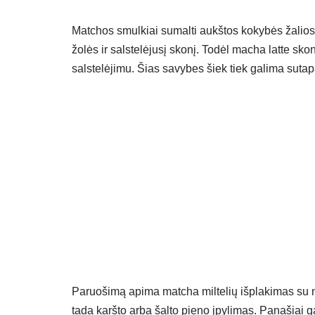
Matchos smulkiai sumalti aukštos kokybės žaliosios
žolės ir salstelėjusį skonį. Todėl macha latte skon
salstelėjimu. Šias savybes šiek tiek galima sutapa
Paruošimą apima matcha miltelių išplakimas su ne
tada karšto arba šalto pieno įpylimas. Panašiai gali