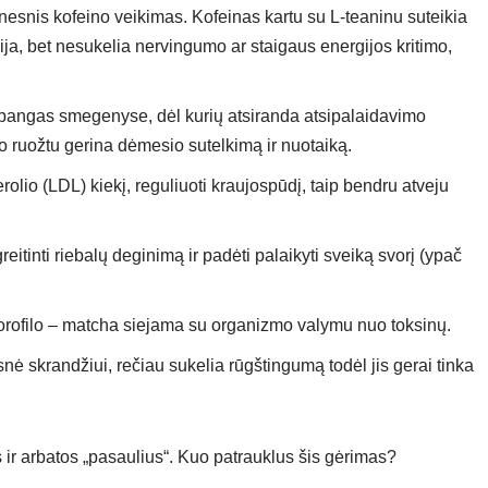
nesnis kofeino veikimas. Kofeinas kartu su L-teaninu suteikia
a, bet nesukelia nervingumo ar staigaus energijos kritimo,
a bangas smegenyse, dėl kurių atsiranda atsipalaidavimo
o ruožtu gerina dėmesio sutelkimą ir nuotaiką.
rolio (LDL) kiekį, reguliuoti kraujospūdį, taip bendru atveju
eitinti riebalų deginimą ir padėti palaikyti sveiką svorį (ypač
lorofilo – matcha siejama su organizmo valymu nuo toksinų.
snė skrandžiui, rečiau sukelia rūgštingumą todėl jis gerai tinka