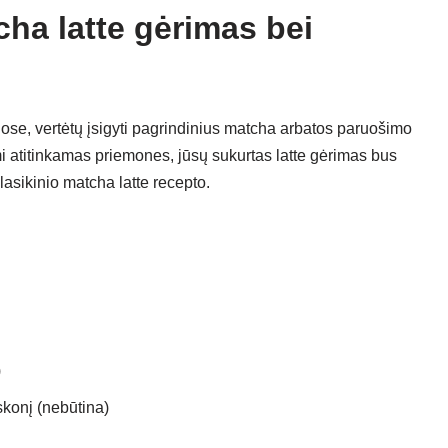
cha latte gėrimas bei
ose, vertėtų įsigyti pagrindinius matcha arbatos paruošimo
mi atitinkamas priemones, jūsų sukurtas latte gėrimas bus
asikinio matcha latte recepto.
)
skonį (nebūtina)