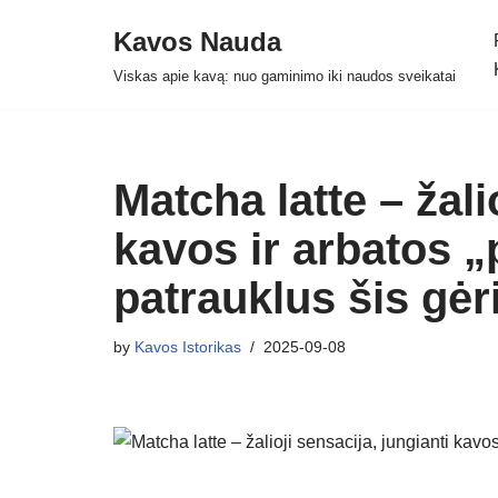
Kavos Nauda
Skip
Viskas apie kavą: nuo gaminimo iki naudos sveikatai
to
content
Matcha latte – žali
kavos ir arbatos 
patrauklus šis gė
by
Kavos Istorikas
2025-09-08