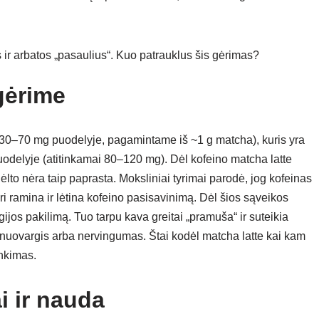
gėrime
e 30–70 mg puodelyje, pagamintame iš ~1 g matcha), kuris yra
delyje (atitinkamai 80–120 mg). Dėl kofeino matcha latte
ėlto nėra taip paprasta. Moksliniai tyrimai parodė, jog kofeinas
i ramina ir lėtina kofeino pasisavinimą. Dėl šios sąveikos
gijos pakilimą. Tuo tarpu kava greitai „pramuša“ ir suteikia
s nuovargis arba nervingumas. Štai kodėl matcha latte kai kam
inkimas.
i ir nauda