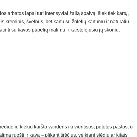
 arbatos lapai turi intensyviai žalią spalvą, šiek tiek kartų,
is kreminis, švelnus, bet kartu su žolelių kartumu ir natūraliu
tinti su kavos pupelių malimu ir karstelėjusiu jų skoniu.
dideliu kiekiu karšto vandens iki vientisos, putotos pastos, o
ma ruošti ir kavą – plikant tirščius, veikiant slėgiu ar kitais