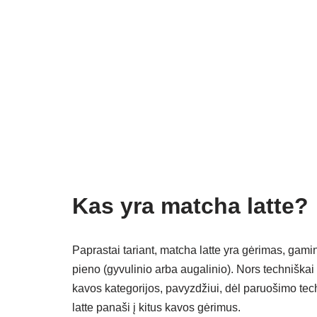
k
Kas yra matcha latte?
Paprastai tariant, matcha latte yra gėrimas, gami
pieno (gyvulinio arba augalinio). Nors techniškai
kavos kategorijos, pavyzdžiui, dėl paruošimo te
latte panaši į kitus kavos gėrimus.