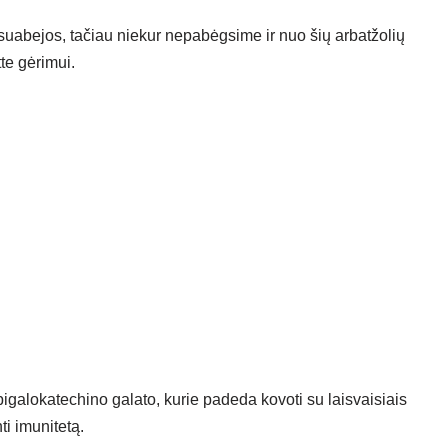
uabejos, tačiau niekur nepabėgsime ir nuo šių arbatžolių
te gėrimui.
igalokatechino galato, kurie padeda kovoti su laisvaisiais
nti imunitetą.