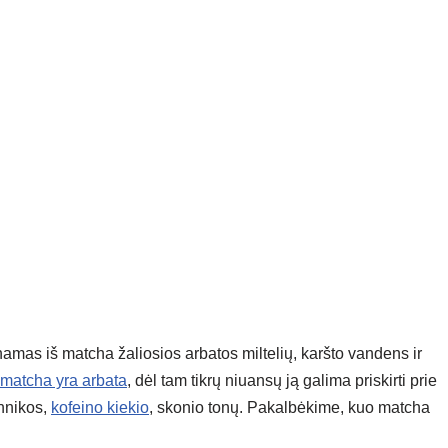
namas iš matcha žaliosios arbatos miltelių, karšto vandens ir
matcha yra arbata
, dėl tam tikrų niuansų ją galima priskirti prie
chnikos,
kofeino kiekio
, skonio tonų. Pakalbėkime, kuo matcha