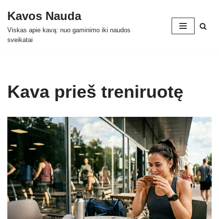
Kavos Nauda
Skip
Viskas apie kavą: nuo gaminimo iki naudos
to
sveikatai
content
Kava prieš treniruotę