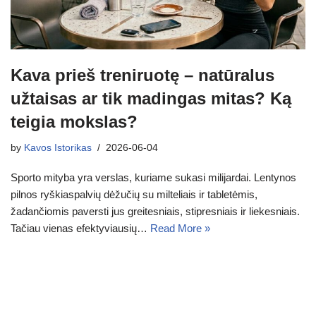
Kava prieš treniruotę – natūralus
užtaisas ar tik madingas mitas? Ką
teigia mokslas?
by
Kavos Istorikas
2026-06-04
Sporto mityba yra verslas, kuriame sukasi milijardai. Lentynos
pilnos ryškiaspalvių dėžučių su milteliais ir tabletėmis,
žadančiomis paversti jus greitesniais, stipresniais ir liekesniais.
Tačiau vienas efektyviausių…
Read More »