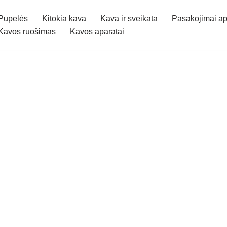
Pupelės
Kitokia kava
Kava ir sveikata
Pasakojimai ap
Kavos ruošimas
Kavos aparatai