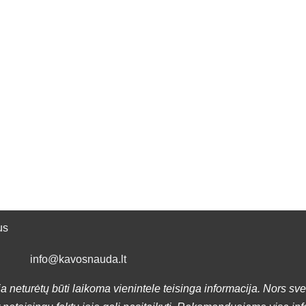
us
info@kavosnauda.lt
a neturėtų būti laikoma vienintele teisinga informacija. Nors sve