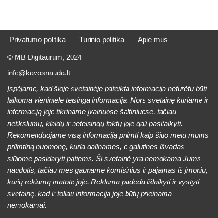
Privatumo politika
Turinio politika
Apie mus
© MB Digitaurum, 2024
info@kavosnauda.lt
Įspėjame, kad šioje svetainėje pateikta informacija neturėtų būti
laikoma vienintele teisinga informacija. Nors svetainę kuriame ir
informaciją joje tikriname įvairiuose šaltiniuose, tačiau
netikslumų, klaidų ir neteisingų faktų joje gali pasitaikyti.
Rekomenduojame visą informaciją priimti kaip šiuo metu mums
priimtiną nuomonę, kuria dalinamės, o galutines išvadas
siūlome pasidaryti patiems. Ši svetainė yra nemokama Jums
naudotis, tačiau mes gauname komisinius ir pajamas iš įmonių,
kurių reklamą matote joje. Reklama padeda išlaikyti ir vystyti
svetainę, kad ir toliau informacija joje būtų prieinama
nemokamai.