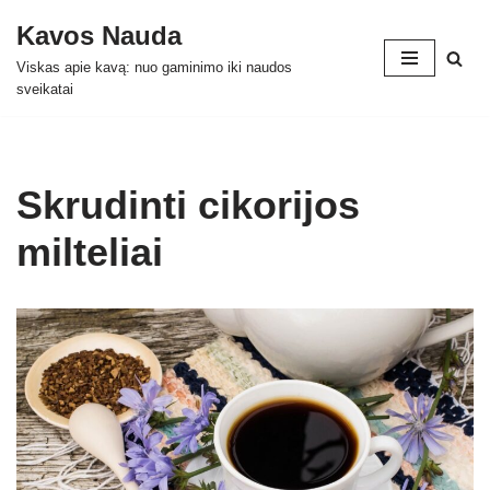
Kavos Nauda
Skip
Viskas apie kavą: nuo gaminimo iki naudos
to
sveikatai
content
Skrudinti cikorijos
milteliai