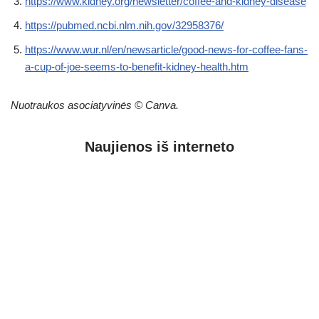
https://www.kidney.org/newsletter/coffee-and-kidney-disease
https://pubmed.ncbi.nlm.nih.gov/32958376/
https://www.wur.nl/en/newsarticle/good-news-for-coffee-fans-
a-cup-of-joe-seems-to-benefit-kidney-health.htm
Nuotraukos asociatyvinės © Canva.
Naujienos iš interneto