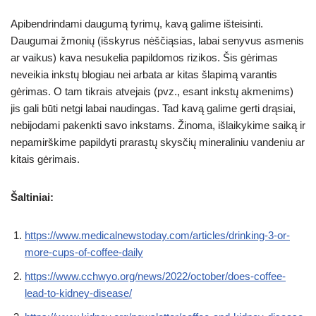
Apibendrindami daugumą tyrimų, kavą galime išteisinti.
Daugumai žmonių (išskyrus nėščiąsias, labai senyvus asmenis
ar vaikus) kava nesukelia papildomos rizikos. Šis gėrimas
neveikia inkstų blogiau nei arbata ar kitas šlapimą varantis
gėrimas. O tam tikrais atvejais (pvz., esant inkstų akmenims)
jis gali būti netgi labai naudingas. Tad kavą galime gerti drąsiai,
nebijodami pakenkti savo inkstams. Žinoma, išlaikykime saiką ir
nepamirškime papildyti prarastų skysčių mineraliniu vandeniu ar
kitais gėrimais.
Šaltiniai:
https://www.medicalnewstoday.com/articles/drinking-3-or-
more-cups-of-coffee-daily
https://www.cchwyo.org/news/2022/october/does-coffee-
lead-to-kidney-disease/