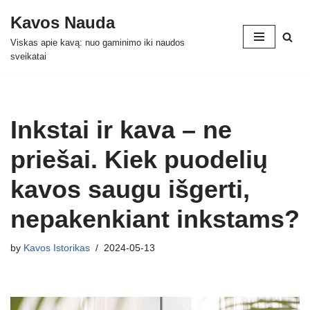
Kavos Nauda
Skip
Viskas apie kavą: nuo gaminimo iki naudos
to
sveikatai
content
Inkstai ir kava – ne
priešai. Kiek puodelių
kavos saugu išgerti,
nepakenkiant inkstams?
by
Kavos Istorikas
2024-05-13