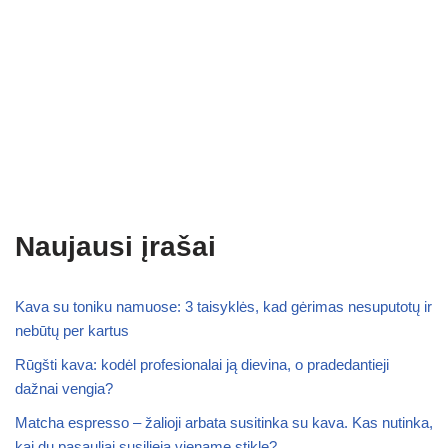
Naujausi įrašai
Kava su toniku namuose: 3 taisyklės, kad gėrimas nesuputotų ir
nebūtų per kartus
Rūgšti kava: kodėl profesionalai ją dievina, o pradedantieji
dažnai vengia?
Matcha espresso – žalioji arbata susitinka su kava. Kas nutinka,
kai du pasauliai susilieja viename stikle?