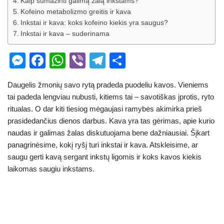
Kaip sumažinti galimą žalą inkstams?
Kofeino metabolizmo greitis ir kava
Inkstai ir kava: koks kofeino kiekis yra saugus?
Inkstai ir kava – suderinama
M
F
W
Vi
T
S
e
a
h
b
el
h
Daugelis žmonių savo rytą pradeda puodeliu kavos. Vieniems
ss
c
at
er
e
ar
tai padeda lengviau nubusti, kitiems tai – savotiškas įprotis, ryto
e
e
s
gr
e
ritualas. O dar kiti tiesiog mėgaujasi ramybės akimirka prieš
n
b
A
a
prasidedančius dienos darbus. Kava yra tas gėrimas, apie kurio
naudas ir galimas žalas diskutuojama bene dažniausiai. Šįkart
g
o
p
m
panagrinėsime, kokį ryšį turi inkstai ir kava. Atskleisime, ar
er
o
p
saugu gerti kavą sergant inkstų ligomis ir koks kavos kiekis
k
laikomas saugiu inkstams.