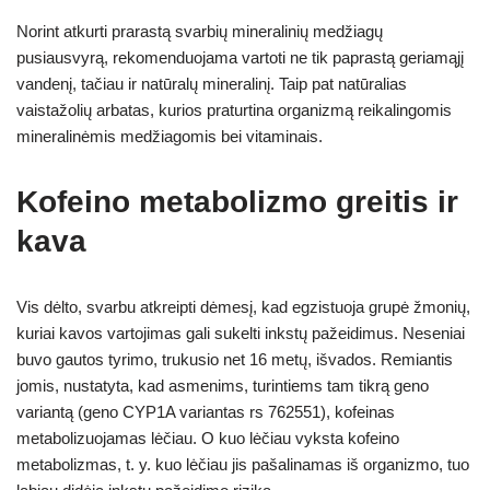
Norint atkurti prarastą svarbių mineralinių medžiagų
pusiausvyrą, rekomenduojama vartoti ne tik paprastą geriamąjį
vandenį, tačiau ir natūralų mineralinį. Taip pat natūralias
vaistažolių arbatas, kurios praturtina organizmą reikalingomis
mineralinėmis medžiagomis bei vitaminais.
Kofeino metabolizmo greitis ir
kava
Vis dėlto, svarbu atkreipti dėmesį, kad egzistuoja grupė žmonių,
kuriai kavos vartojimas gali sukelti inkstų pažeidimus. Neseniai
buvo gautos tyrimo, trukusio net 16 metų, išvados. Remiantis
jomis, nustatyta, kad asmenims, turintiems tam tikrą geno
variantą (geno CYP1A variantas rs 762551), kofeinas
metabolizuojamas lėčiau. O kuo lėčiau vyksta kofeino
metabolizmas, t. y. kuo lėčiau jis pašalinamas iš organizmo, tuo