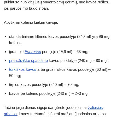
priklauso nuo kitų jūsų suvartojamų gėrimų, nuo kavos rūšies,
jos paruošimo būdo ir pan.
Apytikriai kofeino kiekiai kavoje:
standartiniame filtrinės kavos puodelyje (240 ml) yra 96 mg
kofeino;
įprastoje
Espresso
porcijoje (29,6 ml) – 63 mg;
prancūziško spaudimo
kavos puodelyje (240 ml) – 80 mg;
turkiškos kavos
arba gruziniškos kavos puodelyje (60 ml) –
50 mg;
tirpios kavos puodelyje (240 ml) – 70 mg;
kavos be kofeino puodelyje (240 ml) – 2–3 mg.
Tačiau jeigu dienos eigoje dar gėrėte juodosios ar
žaliosios
arbatos
, kavos turėtumėte išgerti mažiau (juodosios arbatos