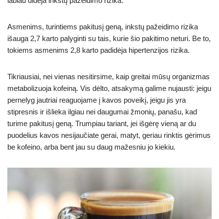
labiau didėja inkstų pažeidimo rizika.
Asmenims, turintiems pakitusį geną, inkstų pažeidimo rizika
išauga 2,7 karto palyginti su tais, kurie šio pakitimo neturi. Be to,
tokiems asmenims 2,8 karto padidėja hipertenzijos rizika.
Tikriausiai, nei vienas nesitirsime, kaip greitai mūsų organizmas
metabolizuoja kofeiną. Vis dėlto, atsakymą galime nujausti: jeigu
pernelyg jautriai reaguojame į kavos poveikį, jeigu jis yra
stipresnis ir išlieka ilgiau nei daugumai žmonių, panašu, kad
turime pakitusį geną. Trumpiau tariant, jei išgėrę vieną ar du
puodelius kavos nesijaučiate gerai, matyt, geriau rinktis gėrimus
be kofeino, arba bent jau su daug mažesniu jo kiekiu.