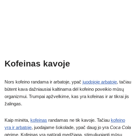
Kofeinas kavoje
Nors kofeino randama ir arbatoje, ypač
juodojoje arbatoje
, tačiau
būtent kava dažniausiai kaltinama dėl kofeino poveikio mūsų
organizmui. Trumpai apžvelkime, kas yra kofeinas ir ar tikrai jis
žalingas.
Kaip minėta,
kofeinas
randamas ne tik kavoje. Tačiau
kofeino
yra ir arbatoje
, juodajame šokolade, ypač daug jo yra
Coca Cola
gėrime. Kofeinas yra natūrali medžiaga, stimuliuojanti mūsų