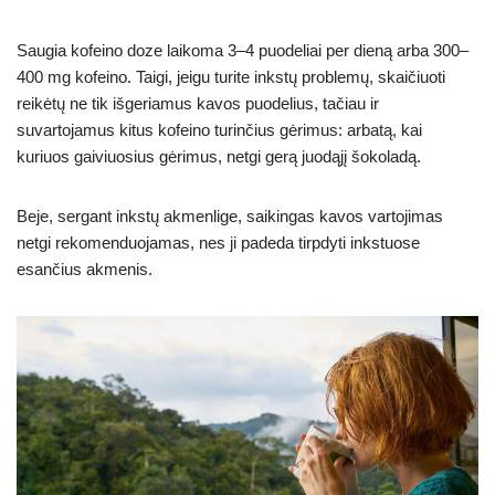
Saugia kofeino doze laikoma 3–4 puodeliai per dieną arba 300–
400 mg kofeino. Taigi, jeigu turite inkstų problemų, skaičiuoti
reikėtų ne tik išgeriamus kavos puodelius, tačiau ir
suvartojamus kitus kofeino turinčius gėrimus: arbatą, kai
kuriuos gaiviuosius gėrimus, netgi gerą juodąjį šokoladą.
Beje, sergant inkstų akmenlige, saikingas kavos vartojimas
netgi rekomenduojamas, nes ji padeda tirpdyti inkstuose
esančius akmenis.