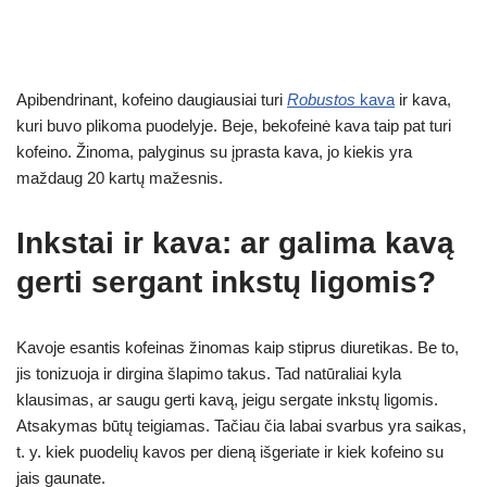
Apibendrinant, kofeino daugiausiai turi
Robustos
kava
ir kava,
kuri buvo plikoma puodelyje. Beje, bekofeinė kava taip pat turi
kofeino. Žinoma, palyginus su įprasta kava, jo kiekis yra
maždaug 20 kartų mažesnis.
Inkstai ir kava: ar galima kavą
gerti sergant inkstų ligomis?
Kavoje esantis kofeinas žinomas kaip stiprus diuretikas. Be to,
jis tonizuoja ir dirgina šlapimo takus. Tad natūraliai kyla
klausimas, ar saugu gerti kavą, jeigu sergate inkstų ligomis.
Atsakymas būtų teigiamas. Tačiau čia labai svarbus yra saikas,
t. y. kiek puodelių kavos per dieną išgeriate ir kiek kofeino su
jais gaunate.