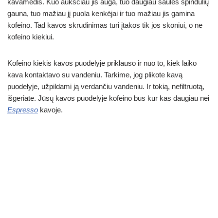
kavamedis. Kuo aukščiau jis auga, tuo daugiau saulės spindulių
gauna, tuo mažiau jį puola kenkėjai ir tuo mažiau jis gamina
kofeino. Tad kavos skrudinimas turi įtakos tik jos skoniui, o ne
kofeino kiekiui.
Kofeino kiekis kavos puodelyje priklauso ir nuo to, kiek laiko
kava kontaktavo su vandeniu. Tarkime, jog plikote kavą
puodelyje, užpildami ją verdančiu vandeniu. Ir tokią, nefiltruotą,
išgeriate. Jūsų kavos puodelyje kofeino bus kur kas daugiau nei
Espresso
kavoje.